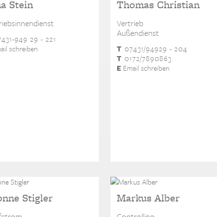
a Stein
Thomas Christian
riebsinnendienst
Vertrieb
Außendienst
431-949 29 - 221
il schreiben
T
07431/94929 - 204
T
0172/7890863
E
Email schreiben
nne Stigler
Markus Alber
fstrom
Controlling