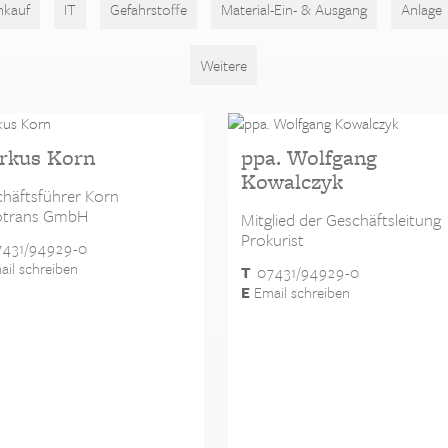
nkauf
IT
Gefahrstoffe
Material-Ein- & Ausgang
Anlage
Weitere
rkus Korn
ppa. Wolfgang
Kowalczyk
häftsführer Korn
otrans GmbH
Mitglied der Geschäftsleitung
Prokurist
431/94929-0
il schreiben
T
07431/94929-0
E
Email schreiben