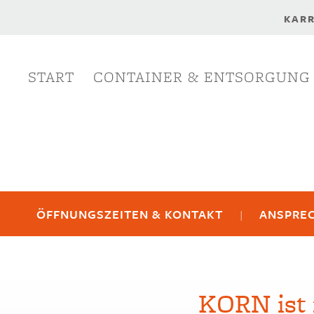
KARR
START
CONTAINER & ENTSORGUNG
Navigation
überspringen
Navigation
überspringen
ÖFFNUNGSZEITEN & KONTAKT
ANSPREC
KORN ist