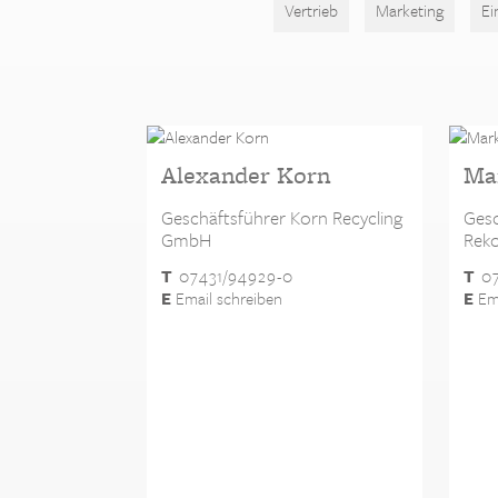
Vertrieb
Marketing
Ei
Alexander Korn
Ma
Geschäftsführer Korn Recycling
Gesc
GmbH
Rek
T
07431/94929-0
T
07
E
Email schreiben
E
Ema