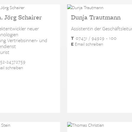
. Jörg Schairer
Dunja Trautmann
ektentwickler neuer
Assistentin der Geschäftsleitu
nologien
T
07431 / 94929 - 100
ung Vertriebsinnen- und
E
Email schreiben
ndienst
urist
52-24372759
il schreiben