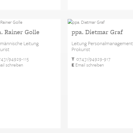
. Rainer Golle
ppa. Dietmar Graf
männische Leitung
Leitung Personalmanagement
urist
Prokurist
431/94929-115
T
07431/94929-917
il schreiben
E
Email schreiben