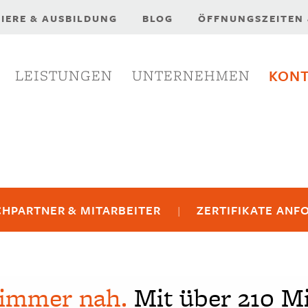
NEU:
IERE & AUSBILDUNG
BLOG
ÖFFNUNGSZEITEN
LEISTUNGEN
UNTERNEHMEN
KON
HPARTNER & MITARBEITER
ZERTIFIKATE ANF
 immer nah.
Mit über 210 Mi