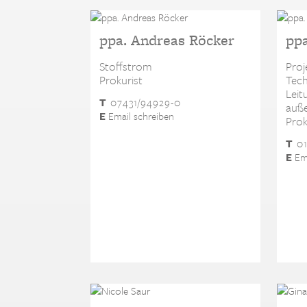
ppa. Andreas Röcker
ppa
Stoffstrom
Proj
Prokurist
Tech
Leit
T
07431/94929-0
auße
E
Email schreiben
Prok
T
01
E
Ema