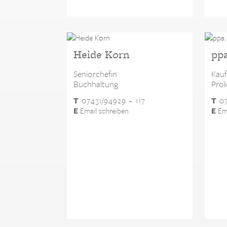
Heide Korn
ppa
Seniorchefin
Kauf
Buchhaltung
Prok
T
07431/94929 – 117
T
07
E
Email schreiben
E
Ema