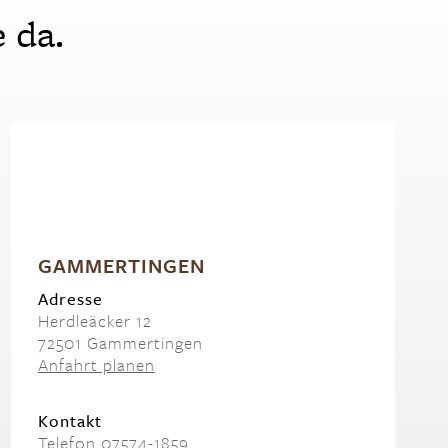
 da.
GAMMERTINGEN
Adresse
Herdleäcker 12
72501 Gammertingen
Anfahrt planen
Kontakt
Telefon 07574-1859