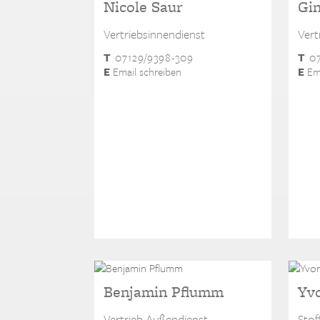
Nicole Saur
Gin
Vertriebsinnendienst
Vert
T
07129/9398-309
T
07
E
Email schreiben
E
Ema
Benjamin Pflumm
Yvo
Vertrieb Außendienst
Stof