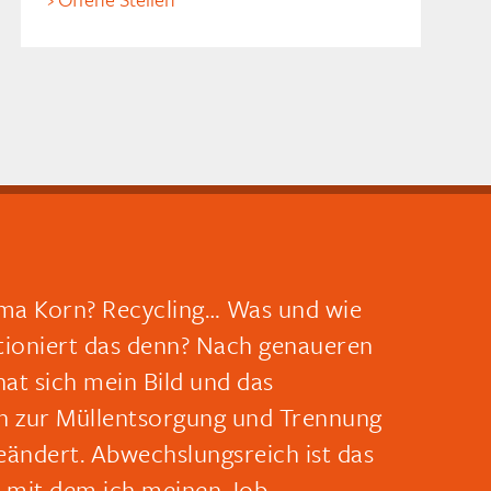
a Korn? Recycling… Was und wie
tioniert das denn? Nach genaueren
hat sich mein Bild und das
n zur Müllentsorgung und Trennung
eändert. Abwechslungsreich ist das
, mit dem ich meinen Job