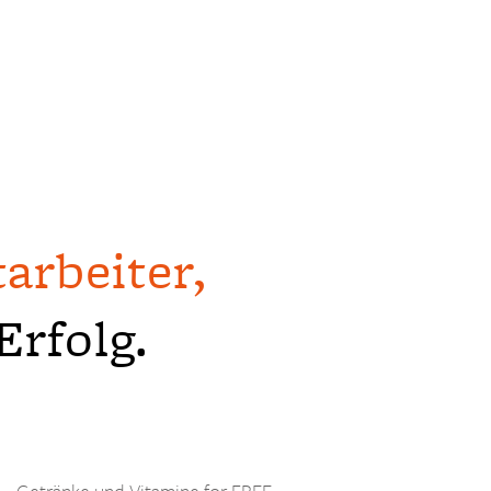
arbeiter,
rfolg.
Getränke und Vitamine for FREE