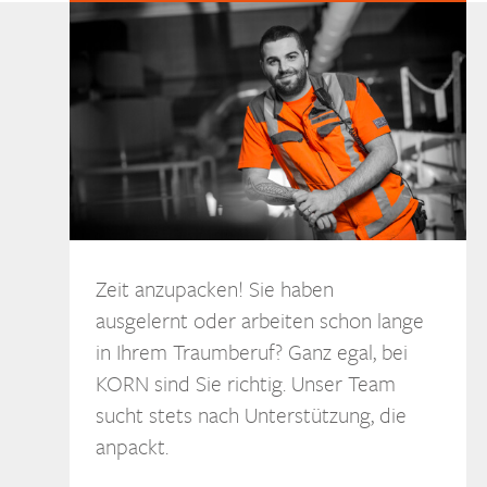
Zeit anzupacken! Sie haben
ausgelernt oder arbeiten schon lange
in Ihrem Traumberuf? Ganz egal, bei
KORN sind Sie richtig. Unser Team
sucht stets nach Unterstützung, die
anpackt.