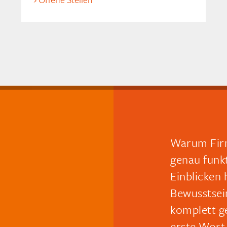
Warum Firm
genau funk
Einblicken 
Bewusstsei
komplett g
erste Wort