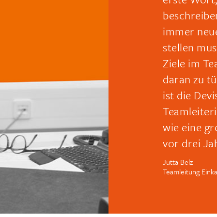
beschreiben
immer neue
stellen mu
Ziele im T
daran zu tü
ist die Dev
Teamleiteri
wie eine g
vor drei J
Jutta Belz
Teamleitung Einka