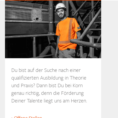
Du bist auf der Suche nach einer
qualifizierten Ausbildung in Theorie
und Praxis? Dann bist Du bei Korn
genau richtig, denn die Förderung
Deiner Talente liegt uns am Herzen.
Offene Stellen